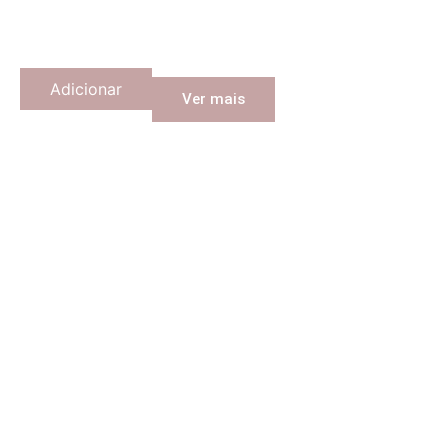
Adicionar
Ver mais
Quinta do Sampayo Colheita 2023 Tinto
Cor rubi profunda e nariz de complexidade aromática com
especiarias, tosta e fruta vermelha. Boca com frescura,
leve vegetal e final persistente.