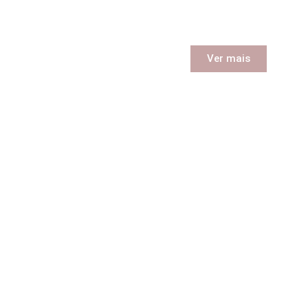
a escolha perfeita para
cada momento especial.
Ver mais