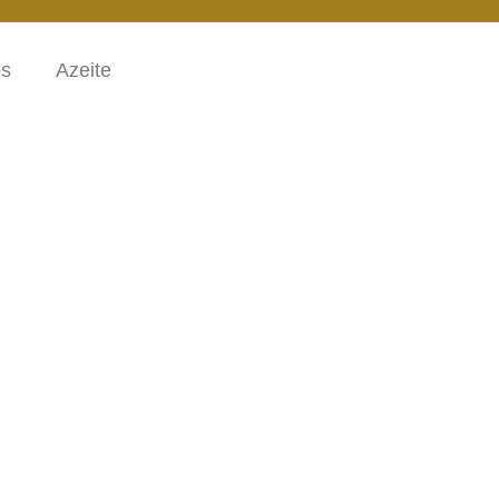
os
Azeite